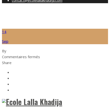
contact@ecolelallakhadija.com
Accueil
Assistant
14
Sep
By
sur
Commentaires fermés
Share